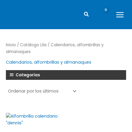
Ir
al
Buscar
contenido
Main
Menu
Inicio
/
Catálogo Lila
/ Calendarios, alfombrillas y
almanaques
Calendarios, alfombrillas y almanaques
Categorías