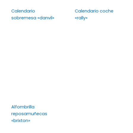
Calendario
Calendario coche
sobremesa «danvil»
«rally»
Alfombrilla
reposamuñecas
«brixton»