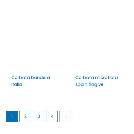
Corbata bandera
Corbata microfibra
italia
spain flag ve
1
2
3
4
→