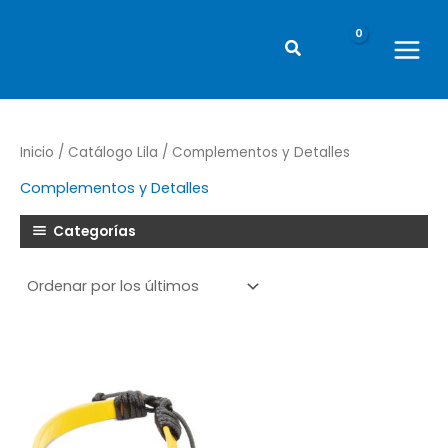
Ir
al
Buscar
contenido
Main
Menu
Inicio
/
Catálogo Lila
/ Complementos y Detalles
Complementos y Detalles
Categorías