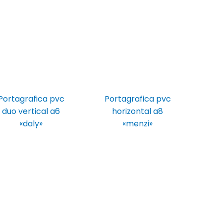
Portagrafica pvc
Portagrafica pvc
duo vertical a6
horizontal a8
«daly»
«menzi»