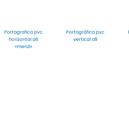
Portagrafica pvc
Portagráfica pvc
horizontal a6
vertical a9
«menzi»