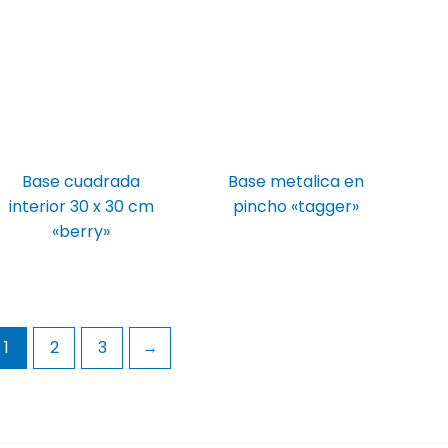
Base cuadrada
Base metalica en
interior 30 x 30 cm
pincho «tagger»
«berry»
1
2
3
→