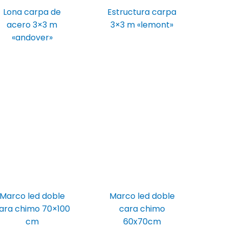
Lona carpa de
Estructura carpa
acero 3×3 m
3×3 m «lemont»
«andover»
Marco led doble
Marco led doble
ara chimo 70×100
cara chimo
cm
60x70cm