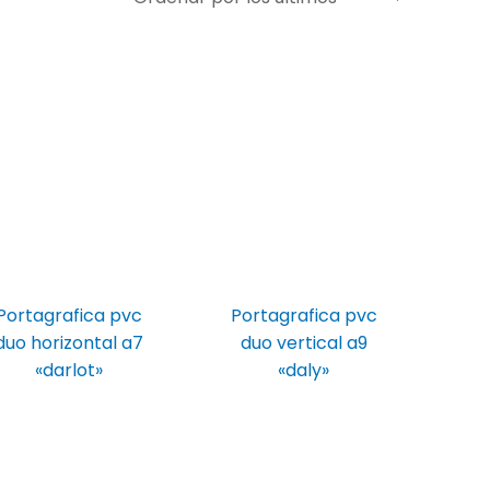
Portagrafica pvc
Portagrafica pvc
duo horizontal a7
duo vertical a9
«darlot»
«daly»