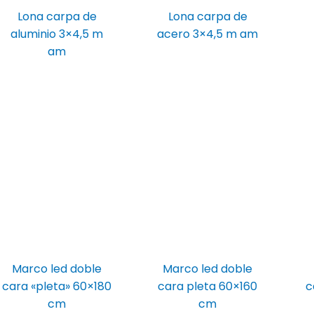
Lona carpa de
Lona carpa de
aluminio 3×4,5 m
acero 3×4,5 m am
am
Marco led doble
Marco led doble
cara «pleta» 60×180
cara pleta 60×160
c
cm
cm