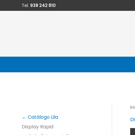
Ir
Tel.
938 242 810
al
contenido
In
← Catálogo Lila
D
Display Rapid