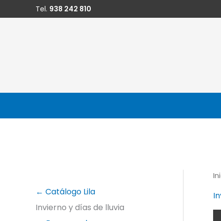
Ir
Tel.
938 242 810
al
contenido
In
← Catálogo Lila
In
Invierno y días de lluvia