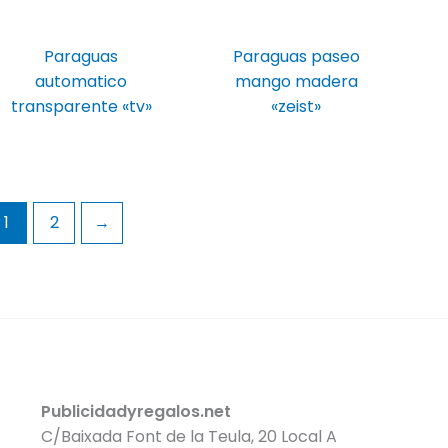
Paraguas
Paraguas paseo
automatico
mango madera
transparente «tv»
«zeist»
1
2
→
Publicidadyregalos.net
C/Baixada Font de la Teula, 20 Local A