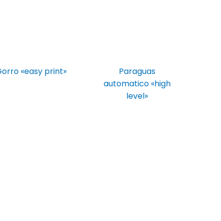
orro «easy print»
Paraguas
automatico «high
level»