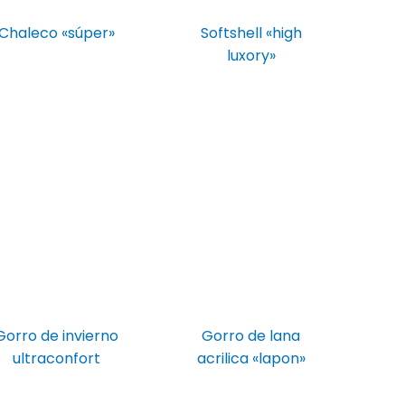
Chaleco «súper»
Softshell «high
luxory»
Gorro de invierno
Gorro de lana
ultraconfort
acrilica «lapon»