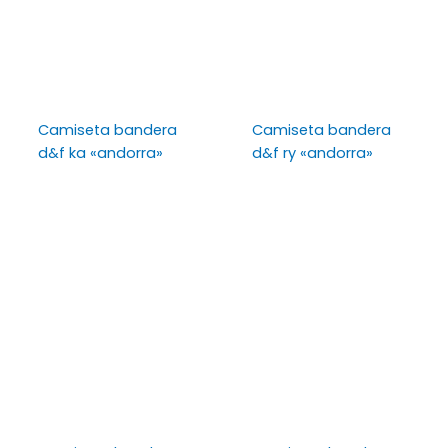
Camiseta bandera
Camiseta bandera
d&f ka «andorra»
d&f ry «andorra»