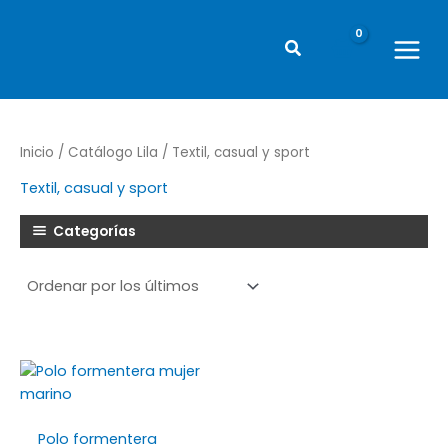
Ir
al
Buscar
contenido
Main
Menu
Inicio
/
Catálogo Lila
/ Textil, casual y sport
Textil, casual y sport
Categorías
Polo formentera