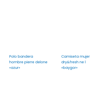
Polo bandera
Camiseta mujer
hombre pierre delone
dry&fresh ne l
«azur»
«baygor»