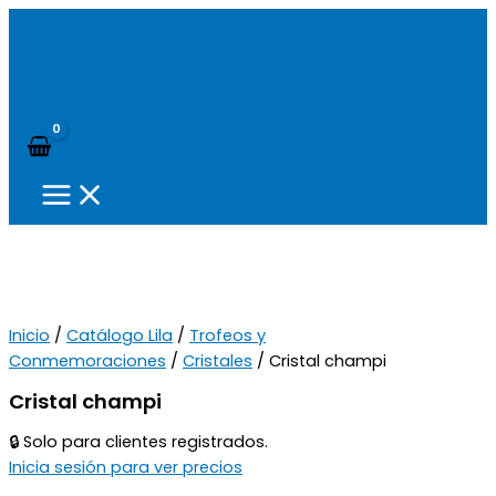
Ir
al
contenido
Buscar
Main
Menu
Inicio
/
Catálogo Lila
/
Trofeos y
Conmemoraciones
/
Cristales
/ Cristal champi
Cristal champi
🔒 Solo para clientes registrados.
Inicia sesión para ver precios