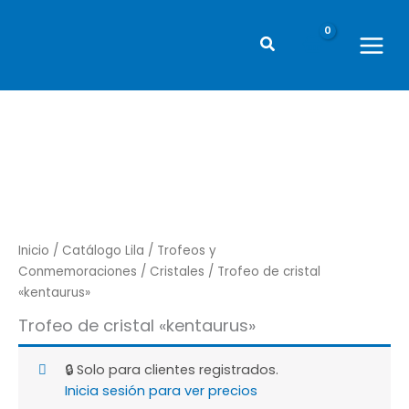
Ir
al
Buscar
contenido
Main
Menu
Inicio
/
Catálogo Lila
/
Trofeos y
Conmemoraciones
/
Cristales
/ Trofeo de cristal
«kentaurus»
Trofeo de cristal «kentaurus»
🔒 Solo para clientes registrados.
Inicia sesión para ver precios