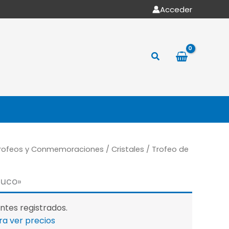
Acceder
Buscar
rofeos y Conmemoraciones
/
Cristales
/ Trofeo de
fiuco»
entes registrados.
ara ver precios