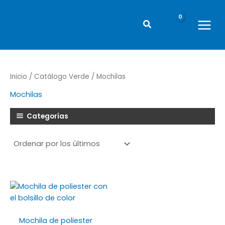
Ir
al
Buscar
contenido
Main
Menu
Inicio
/
Catálogo Verde
/ Mochilas
Mochilas
Categorías
Mochila de poliester