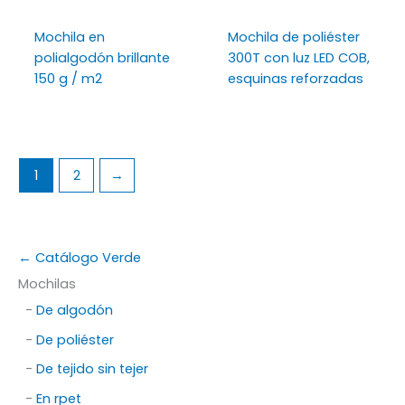
Mochila en
Mochila de poliéster
polialgodón brillante
300T con luz LED COB,
150 g / m2
esquinas reforzadas
1
2
→
← Catálogo Verde
Mochilas
-
De algodón
-
De poliéster
-
De tejido sin tejer
-
En rpet