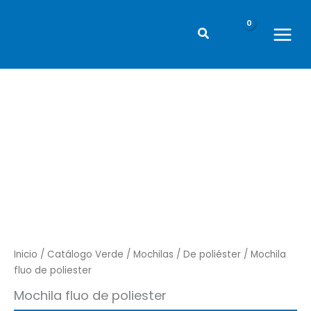
Ir
al
Buscar
contenido
Main
Menu
Inicio
/
Catálogo Verde
/
Mochilas
/
De poliéster
/ Mochila
fluo de poliester
Mochila fluo de poliester