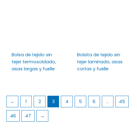
Bolsa de tejido sin
Bolsita de tejido sin
tejer termosoldado,
tejer laminado, asas
asas largas y fuelle
cortas y fuelle
←
1
2
3
4
5
6
…
45
46
47
→