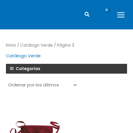
Ir
al
Buscar
contenido
Main
Menu
Inicio
/
Catálogo Verde
/ Página 3
Catálogo Verde
Categorías